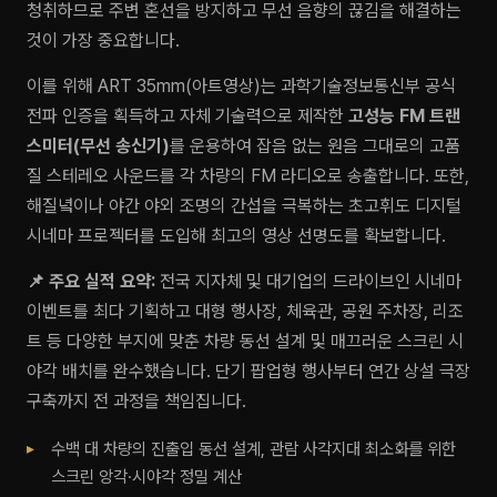
청취하므로 주변 혼선을 방지하고 무선 음향의 끊김을 해결하는
것이 가장 중요합니다.
이를 위해 ART 35mm(아트영상)는 과학기술정보통신부 공식
전파 인증을 획득하고 자체 기술력으로 제작한
고성능 FM 트랜
스미터(무선 송신기)
를 운용하여 잡음 없는 원음 그대로의 고품
질 스테레오 사운드를 각 차량의 FM 라디오로 송출합니다. 또한,
해질녘이나 야간 야외 조명의 간섭을 극복하는 초고휘도 디지털
시네마 프로젝터를 도입해 최고의 영상 선명도를 확보합니다.
📌 주요 실적 요약:
전국 지자체 및 대기업의 드라이브인 시네마
이벤트를 최다 기획하고 대형 행사장, 체육관, 공원 주차장, 리조
트 등 다양한 부지에 맞춘 차량 동선 설계 및 매끄러운 스크린 시
야각 배치를 완수했습니다. 단기 팝업형 행사부터 연간 상설 극장
구축까지 전 과정을 책임집니다.
수백 대 차량의 진출입 동선 설계, 관람 사각지대 최소화를 위한
스크린 앙각·시야각 정밀 계산