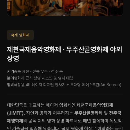
국제 영화제
제천국제음악영화제 · 무주산골영화제 야외
상영
지역
충북 제천 · 전북 무주 · 전주 등
분야
영화제 공식 상영 시스템 및 영사 대행
장비
극장용 4K 레이저 디지털 영사기 + 초대형 에어스크린(Air Screen)
대한민국을 대표하는 메이저 영화제인
제천국제음악영화제
(JIMFF)
, 자연과 영화가 어우러지는
무주산골영화제
및
전주국
제영화제
의 공식 야외 영화 상영 파트너로 매년 참여하며 독보적
인 기술력을 입증해 왔습니다. 국제 영화제 현장은 야외라는 공간